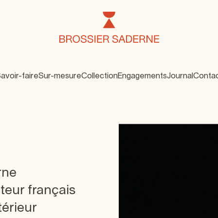
avoir-faire
Sur-mesure
Collection
Engagements
Journal
Conta
rne
iteur français
térieur