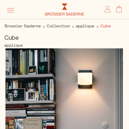
My 
Brossier Saderne
Collection
applique
Cube
Cube
applique
Skip
to
the
end
of
the
images
gallery