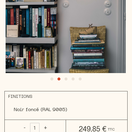
Skip
to
the
FINITIONS
beginning
of
Noir foncé (RAL 9005)
the
images
gallery
-
+
249,85 €
TTC