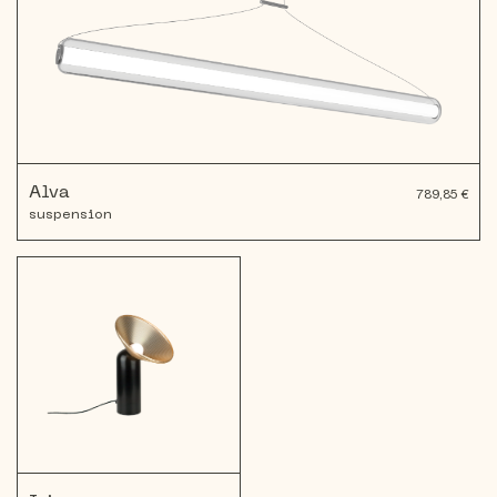
Alva
789,85 €
suspension