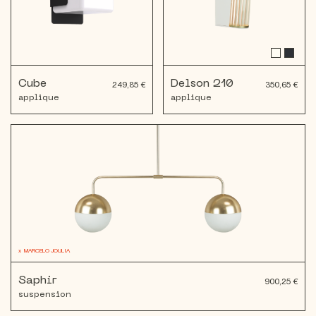
Cube
Delson 210
249,85 €
350,65 €
applique
applique
x
MARCELO JOULIA
Saphir
900,25 €
suspension