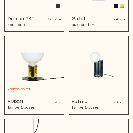
Delson 345
Galet
390,25 €
579,85 €
applique
suspension
x
ROBERTA MOLTENI
RM031
Felino
990,25 €
579,85 €
lampe à poser
lampe à poser