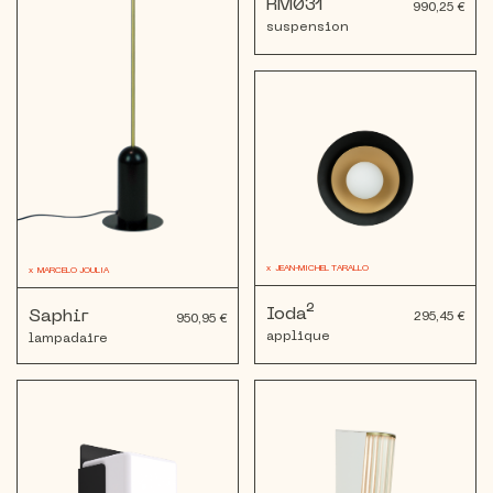
RM031
990,25 €
suspension
x
JEAN-MICHEL TARALLO
x
MARCELO JOULIA
Ioda²
Saphir
295,45 €
950,95 €
applique
lampadaire