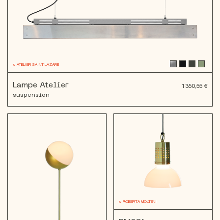
x
ATELIER SAINT LAZARE
Lampe Atelier
1 350,55 €
suspension
x
ROBERTA MOLTENI