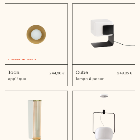
x
JEAN-MICHEL TARALLO
Ioda
Cube
244,90 €
249,85 €
applique
lampe à poser