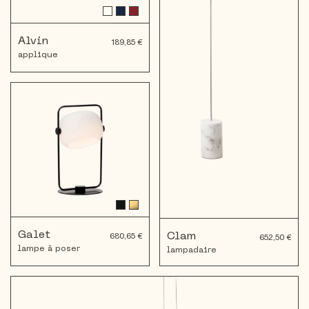
Alvin
189,85 €
applique
Galet
Clam
680,65 €
652,50 €
lampe à poser
lampadaire